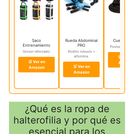
Saco
Rueda Abdominal
Cuerda Bata
Entrenamiento
PRO
Postura ergonó
Grosor reforzado.
Rodillo robusto +
alfombra.
🛒 Ver e
🛒 Ver en
Amazo
🛒 Ver en
Amazon
Amazon
¿Qué es la ropa de
halterofilia y por qué es
esencial para los