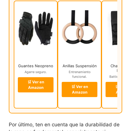
Guantes Neopreno
Anillas Suspensión
Chaleco Me
Pesado
Agarre seguro.
Entrenamiento
funcional.
Battle rope ca
🛒 Ver en
🛒 Ver en
🛒 Ver e
Amazon
Amazon
Amazo
Por último, ten en cuenta que la durabilidad de