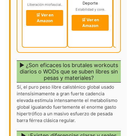
Deporte
H
Liberación miofascial.
Estabilidad y core.
Resist
inten
🛒 Ver en
🛒 Ver en
Amazon
🛒 V
Amazon
Ama
▶ ¿Son eficaces los brutales workouts
diarios o WODs que se suben libres sin
pesas y materiales?
Sí, el puro peso libre calisténico global usado
intensísimamente a gran fuerte cadencia
elevada estimula intensamente el metabolismo
global igualando fuertemente el enorme gasto
hipertrófico a un masivo esfuerzo de pesada
barra férrea clásica regular.
▶ ¿Existen diferencias claras y reales