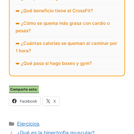
➡️ ¿Qué beneficio tiene el CrossFit?
➡️ ¿Cómo se quema más grasa con cardio o
pesas?
➡️ ¿Cuántas calorías se queman al caminar por
1 hora?
➡️ ¿Qué pasa si hago boxeo y gym?
Comparte esto:
Facebook
X
Categorías
Ejercicios
¿Qué es la hipertrofia muscular?