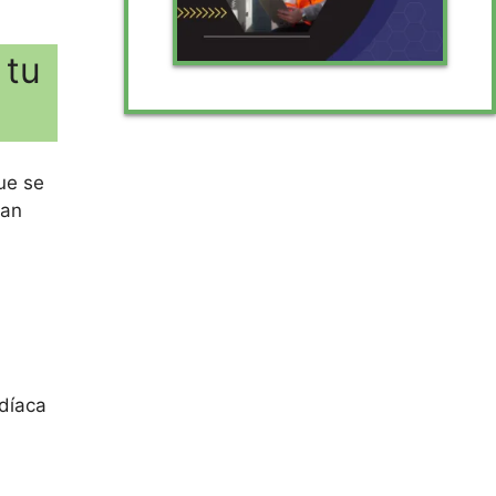
 tu
que se
can
rdíaca