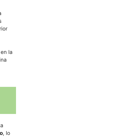
a
s
ior
 en la
ina
ta
o
, lo