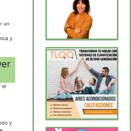
r un
nica y
wer
 el
odo y
ue