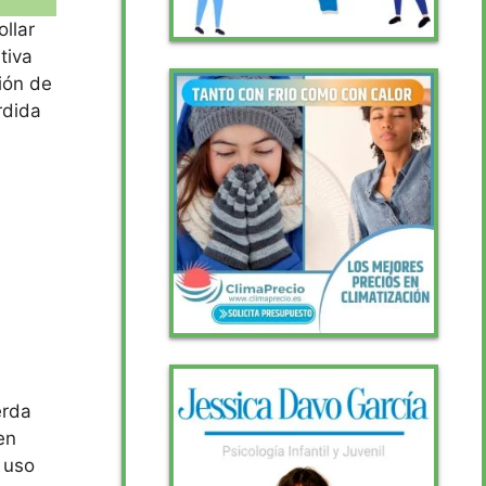
llar
tiva
ión de
rdida
s
erda
en
 uso