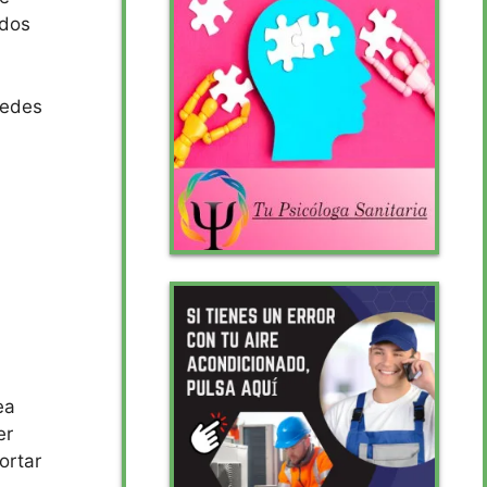
ados
uedes
ea
er
ortar