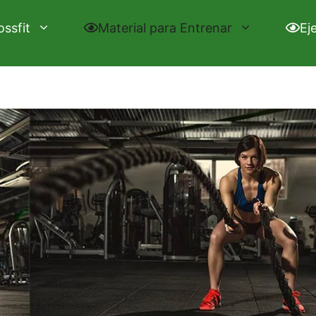
ossfit
Material para Entrenar
Ej