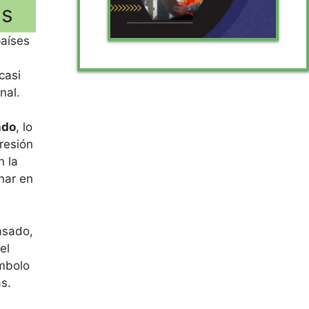
es
países
casi
nal.
ndo
, lo
resión
n la
nar en
asado,
el
ímbolo
s.