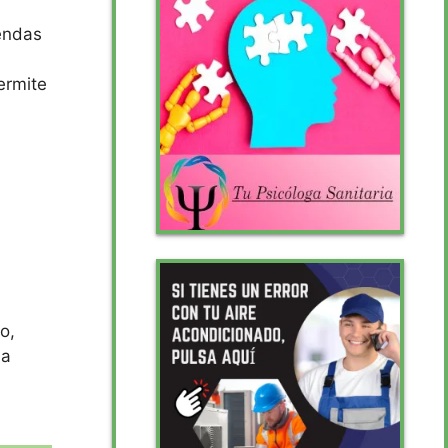
vendas
ermite
o,
la