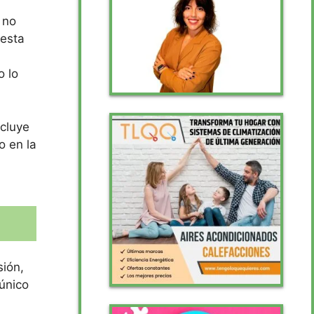
 no
 esta
o lo
ncluye
o en la
sión,
 único