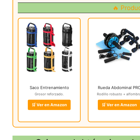
🔥 Produ
Saco Entrenamiento
Rueda Abdominal PR
Grosor reforzado.
Rodillo robusto + alfombr
🛒 Ver en Amazon
🛒 Ver en Amazon