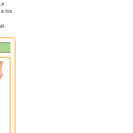
La
a los
al.