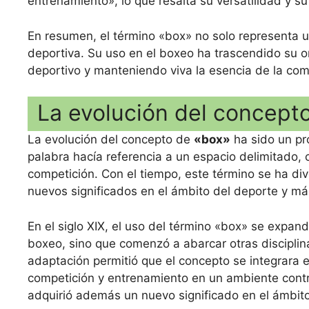
entrenamiento», lo que resalta su versatilidad y su
En resumen, el término «box» no solo representa un 
deportiva. Su uso en el boxeo ha trascendido su o
deportivo y manteniendo viva la esencia de la comp
La evolución del concepto
La evolución del concepto de
«box»
ha sido un pro
palabra hacía referencia a un espacio delimitado,
competición. Con el tiempo, este término se ha di
nuevos significados en el ámbito del deporte y más 
En el siglo XIX, el uso del término «box» se expand
boxeo, sino que comenzó a abarcar otras discipli
adaptación permitió que el concepto se integrara 
competición y entrenamiento en un ambiente control
adquirió además un nuevo significado en el ámbito