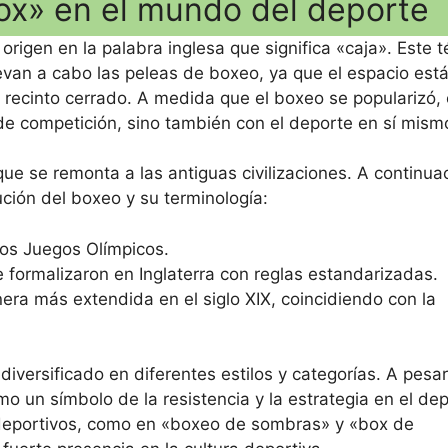
ox» en el mundo del deporte
origen en la palabra inglesa que significa «caja». Este 
llevan a cabo las peleas de boxeo, ya que el espacio est
recinto cerrado. A medida que el boxeo se popularizó, 
de competición, sino también con el deporte en sí mism
 que se remonta a las antiguas civilizaciones. A continua
ción del boxeo y su terminología:
los Juegos Olímpicos.
se formalizaron en Inglaterra con reglas estandarizadas.
era más extendida en el siglo XIX, coincidiendo con la
diversificado en diferentes estilos y categorías. A pesa
 un símbolo de la resistencia y la estrategia en el dep
s deportivos, como en «boxeo de sombras» y «box de