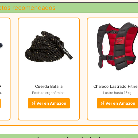
ctos recomendados
O
Cuerda Batalla
Chaleco Lastrado Fitn
a.
Postura ergonómica.
Lastre hasta 15kg.
🛒 Ver en Amazon
🛒 Ver en Amazon