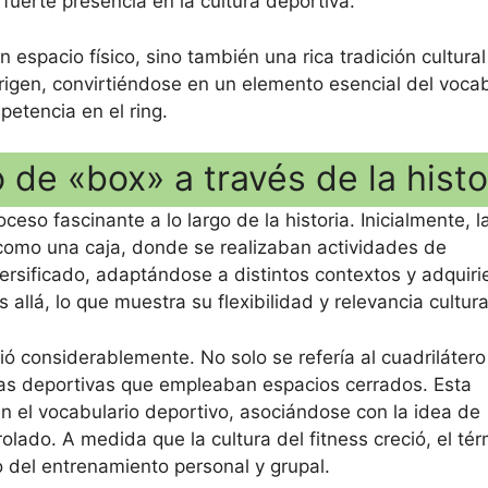
 fuerte presencia en la cultura deportiva.
espacio físico, sino también una rica tradición cultural
rigen, convirtiéndose en un elemento esencial del vocab
etencia en el ring.
 de «box» a través de la histo
ceso fascinante a lo largo de la historia. Inicialmente, l
 como una caja, donde se realizaban actividades de
versificado, adaptándose a distintos contextos y adquir
allá, lo que muestra su flexibilidad y relevancia cultura
ió considerablemente. No solo se refería al cuadrilátero
nas deportivas que empleaban espacios cerrados. Esta
en el vocabulario deportivo, asociándose con la idea de
ado. A medida que la cultura del fitness creció, el té
 del entrenamiento personal y grupal.