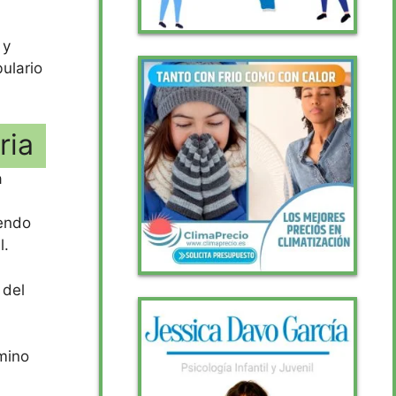
 y
ulario
ria
a
iendo
l.
 del
rmino