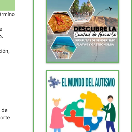
término
á
el
o.
ción,
r de
orte.