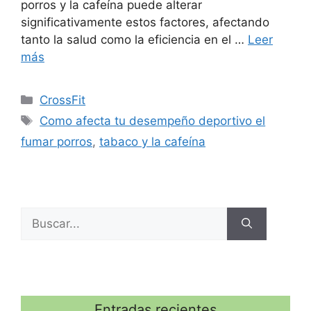
porros y la cafeína puede alterar
significativamente estos factores, afectando
tanto la salud como la eficiencia en el …
Leer
más
Categorías
CrossFit
Etiquetas
Como afecta tu desempeño deportivo el
fumar porros
,
tabaco y la cafeína
Buscar:
Entradas recientes