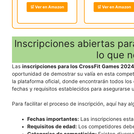
🛒 Ver en Amazon
🛒 Ver en Amazon
Inscripciones abiertas pa
lo que n
Las
inscripciones para los CrossFit Games 202
oportunidad de demostrar su valía en esta compete
la plataforma oficial, donde encontrarán todos los d
fechas y requisitos establecidos para asegurarse 
Para facilitar el proceso de inscripción, aquí hay 
Fechas importantes:
Las inscripciones est
Requisitos de edad:
Los competidores deben
Categorías de competición:
Existen diversa