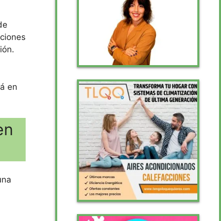
de
aciones
ión.
á en
en
una