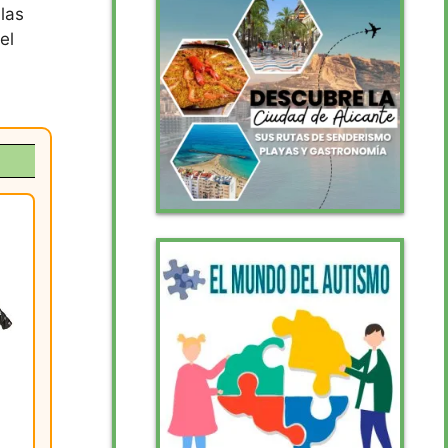
las
el
.