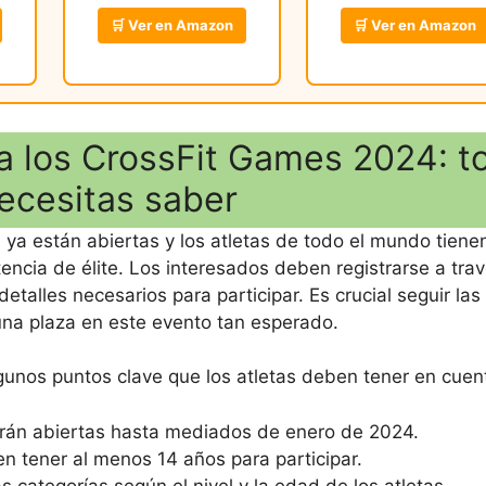
🛒 Ver en Amazon
🛒 Ver en Amazon
ra los CrossFit Games 2024: t
ecesitas saber
4
ya están abiertas y los atletas de todo el mundo tienen
ncia de élite. Los interesados deben registrarse a tra
etalles necesarios para participar. Es crucial seguir las
una plaza en este evento tan esperado.
algunos puntos clave que los atletas deben tener en cuen
arán abiertas hasta mediados de enero de 2024.
 tener al menos 14 años para participar.
s categorías según el nivel y la edad de los atletas.