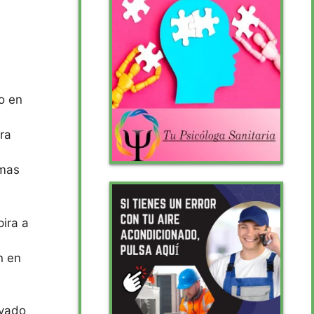
o en
ra
imas
ira a
n en
ivado