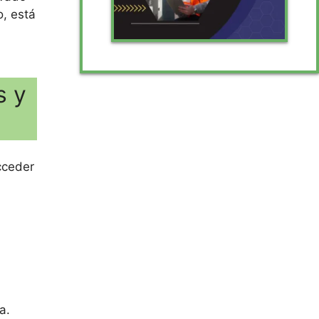
o, está
s y
cceder
a.