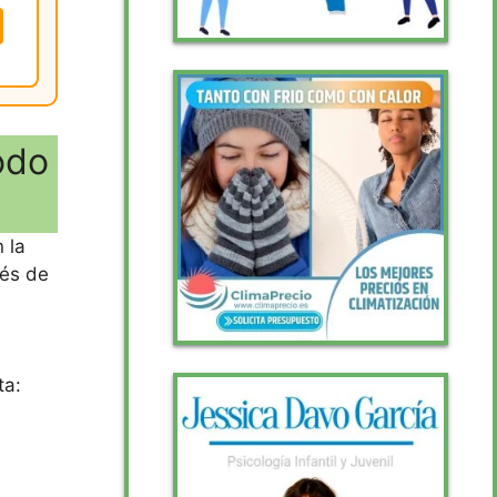
odo
 la
vés de
ta: