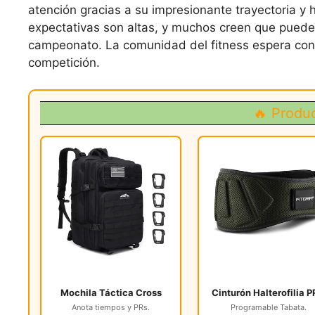
atención gracias a su impresionante trayectoria y 
expectativas son altas, y muchos creen que puede 
campeonato. La comunidad del fitness espera con
competición.
🔥 Produ
Mochila Táctica Cross
Cinturón Halterofilia 
Anota tiempos y PRs.
Programable Tabata.