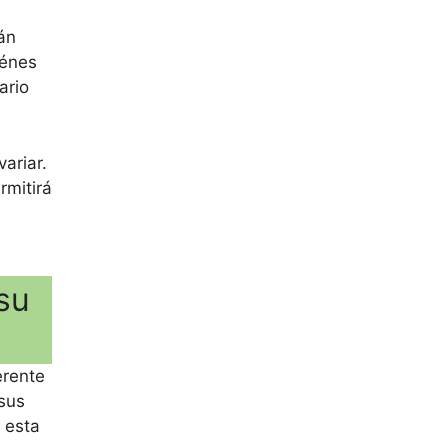
án
iénes
ario
ariar.
rmitirá
su
erente
 sus
 esta