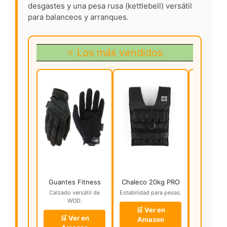
desgastes y una pesa rusa (kettlebell) versátil
para balanceos y arranques.
⭐ Los más vendidos
Guantes Fitness
Chaleco 20kg PRO
Cint
Halter
Calzado versátil de
Estabilidad para pesas.
WOD.
Protecci
pes
🛒 Ver en
🛒 Ver en
Amazon
🛒 V