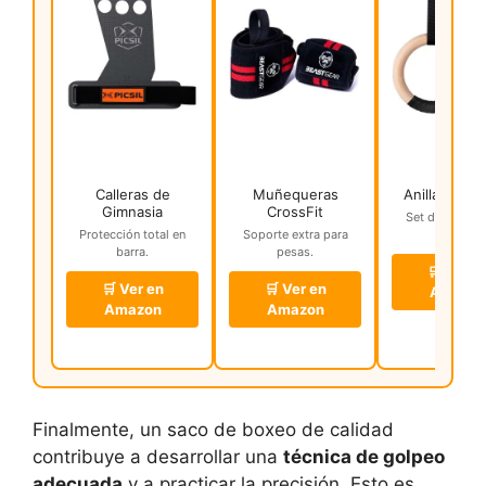
Calleras de
Muñequeras
Anillas Gimn
Gimnasia
CrossFit
Set de movili
Protección total en
Soporte extra para
fuerza.
barra.
pesas.
🛒 Ver e
🛒 Ver en
🛒 Ver en
Amazo
Amazon
Amazon
Finalmente, un saco de boxeo de calidad
contribuye a desarrollar una
técnica de golpeo
adecuada
y a practicar la precisión. Esto es