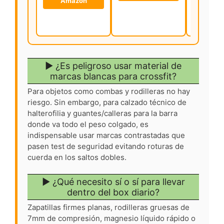
Amazon
Ama
▶ ¿Es peligroso usar material de
marcas blancas para crossfit?
Para objetos como combas y rodilleras no hay
riesgo. Sin embargo, para calzado técnico de
halterofilia y guantes/calleras para la barra
donde va todo el peso colgado, es
indispensable usar marcas contrastadas que
pasen test de seguridad evitando roturas de
cuerda en los saltos dobles.
▶ ¿Qué necesito sí o sí para llevar
dentro del box diario?
Zapatillas firmes planas, rodilleras gruesas de
7mm de compresión, magnesio líquido rápido o