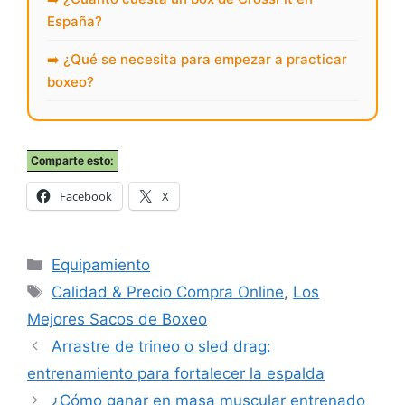
España?
➡️ ¿Qué se necesita para empezar a practicar
boxeo?
Comparte esto:
Facebook
X
Categorías
Equipamiento
Etiquetas
Calidad & Precio Compra Online
,
Los
Mejores Sacos de Boxeo
Arrastre de trineo o sled drag:
entrenamiento para fortalecer la espalda
¿Cómo ganar en masa muscular entrenado